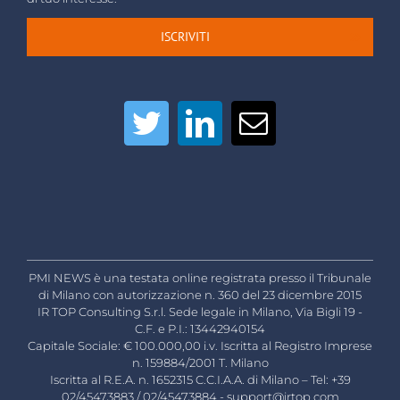
ISCRIVITI
PMI NEWS è una testata online registrata presso il Tribunale
di Milano con autorizzazione n. 360 del 23 dicembre 2015
IR TOP Consulting S.r.l. Sede legale in Milano, Via Bigli 19 -
C.F. e P.I.: 13442940154
Capitale Sociale: € 100.000,00 i.v. Iscritta al Registro Imprese
n. 159884/2001 T. Milano
Iscritta al R.E.A. n. 1652315 C.C.I.A.A. di Milano – Tel: +39
02/45473883 / 02/45473884 -
support@irtop.com