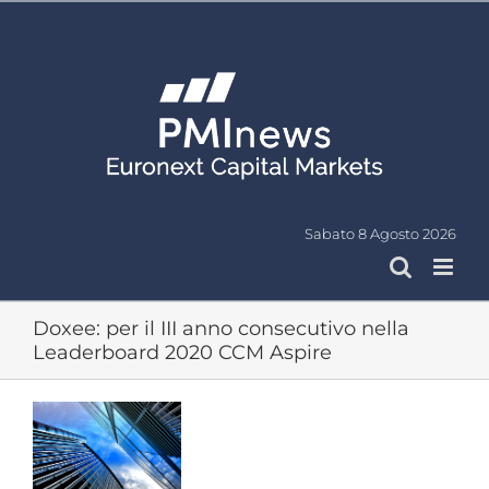
Salta
al
contenuto
Sabato 8 Agosto 2026
Doxee: per il III anno consecutivo nella
Leaderboard 2020 CCM Aspire
Ingrandisci
immagine