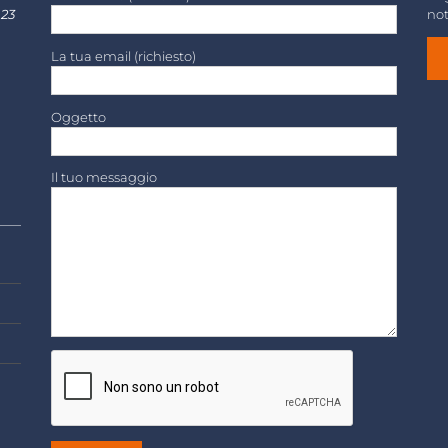
 23
not
La tua email (richiesto)
Oggetto
Il tuo messaggio