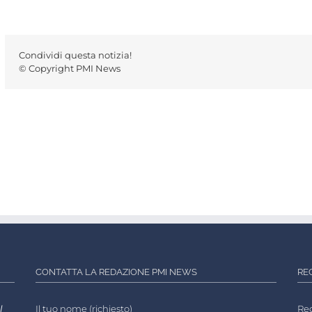
Condividi questa notizia!
© Copyright PMI News
CONTATTA LA REDAZIONE PMI NEWS
RE
l
Il tuo nome (richiesto)
Reg