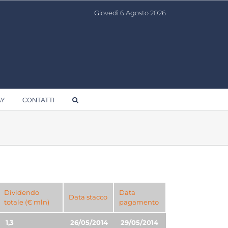
Giovedì 6 Agosto 2026
AY
CONTATTI
Dividendo
Data
Data stacco
totale (€ mln)
pagamento
1,3
26/05/2014
29/05/2014