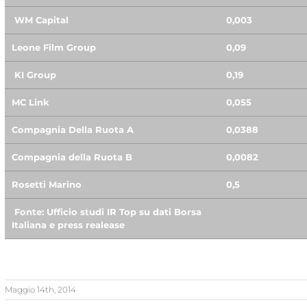
WM Capital
0,003
Leone Film Group
0,09
KI Group
0,19
MC Link
0,055
Compagnia Della Ruota A
0,0388
Compagnia della Ruota B
0,0082
Rosetti Marino
0,5
Fonte: Ufficio studi IR Top su dati Borsa
Italiana e press realease
Maggio 14th, 2014