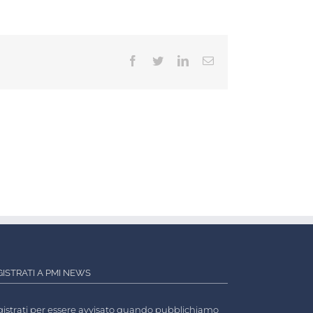
Facebook
Twitter
LinkedIn
Email
GISTRATI A PMI NEWS
istrati per essere avvisato quando pubblichiamo