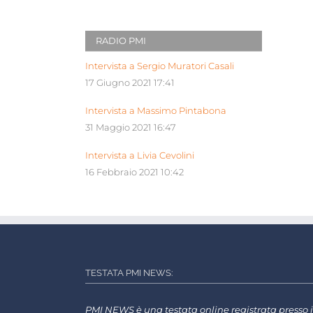
RADIO PMI
Intervista a Sergio Muratori Casali
17 Giugno 2021 17:41
Intervista a Massimo Pintabona
31 Maggio 2021 16:47
Intervista a Livia Cevolini
16 Febbraio 2021 10:42
TESTATA PMI NEWS:
PMI NEWS è una testata online registrata presso i