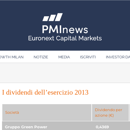
ROWTH MILAN
NOTIZIE
MEDIA
ISCRIVITI
INVESTOR D
I dividendi dell’esercizio 2013
Dividendo per
Società
azione (€)
Gruppo Green Power
0,4369