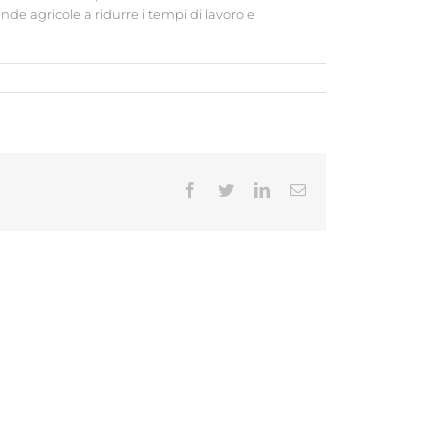
ende agricole a ridurre i tempi di lavoro e
Facebook
Twitter
LinkedIn
Email