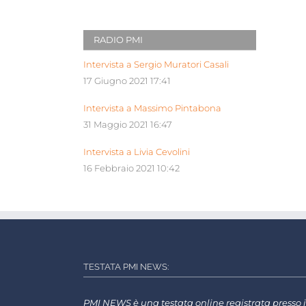
RADIO PMI
Intervista a Sergio Muratori Casali
17 Giugno 2021 17:41
Intervista a Massimo Pintabona
31 Maggio 2021 16:47
Intervista a Livia Cevolini
16 Febbraio 2021 10:42
TESTATA PMI NEWS:
PMI NEWS è una testata online registrata presso i