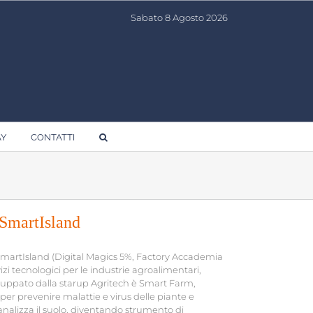
Sabato 8 Agosto 2026
AY
CONTATTI
 SmartIsland
 SmartIsland (Digital Magics 5%, Factory Accademia
zi tecnologici per le industrie agroalimentari,
viluppato dalla starup Agritech è Smart Farm,
e per prevenire malattie e virus delle piante e
, analizza il suolo, diventando strumento di