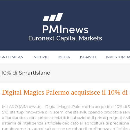
ROWTH MILAN
NOTIZIE
MEDIA
ISCRIVITI
INVESTOR D
l 10% di SmartIsland
Digital Magics Palermo acquisisce il 10% di
MILANO (AIMnews.it) – Digital Magics Palermo ha acquisito il 10% di
5%), startup innovativa di Niscemi che sta sviluppando prodotti e servi
affiancandola con i propri servizi di incubazione. Il primo progetto s
sistema di intelligenza artificiale dedicato all’agricoltura di precision
monitorarne lo stato di salute: con un robot di intelligenza artificiale