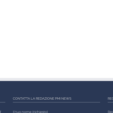
CONTATTA LA REDAZIONE PMI NEWS
RE
l
Il tuo nome (richiesto)
Reg