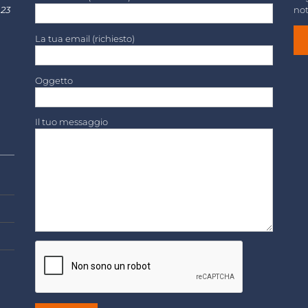
 23
not
La tua email (richiesto)
Oggetto
Il tuo messaggio