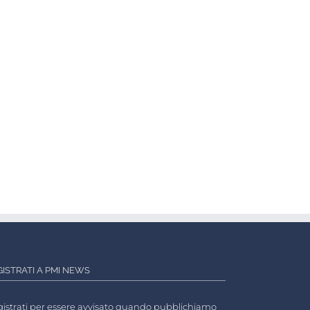
GISTRATI A PMI NEWS
istrati per essere avvisato quando pubblichiamo