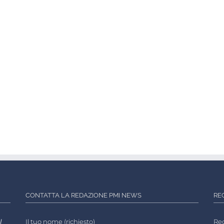
CONTATTA LA REDAZIONE PMI NEWS
RE
l
Il tuo nome (richiesto)
Reg