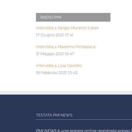
RADIO PMI
Intervista a Sergio Muratori Casali
17 Giugno 2021 17:41
Intervista a Massimo Pintabona
31 Maggio 2021 16:47
Intervista a Livia Cevolini
16 Febbraio 2021 10:42
TESTATA PMI NEWS:
PMI NEWS è una testata online registrata presso i