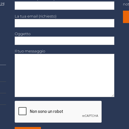
 23
not
La tua email (richiesto)
Oggetto
Il tuo messaggio