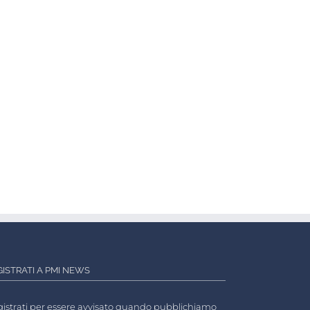
GISTRATI A PMI NEWS
istrati per essere avvisato quando pubblichiamo