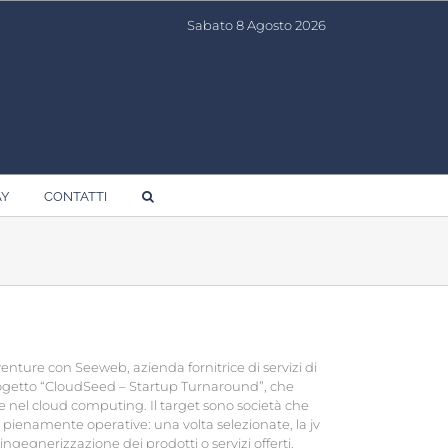
Sabato 8 Agosto 2026
AY
CONTATTI
ture con Seeweb, azienda fornitrice di servizi di
ogetto “CloudSeed – Startup Turnaround”, che
e nel cloud computing. Il target sono società che
ienamente operative: una volta selezionate, la jv
ngegnerizzazione dei prodotti o servizi offerti.