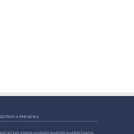
GISTRATI A PMI NEWS
istrati per essere avvisato quando pubblichiamo