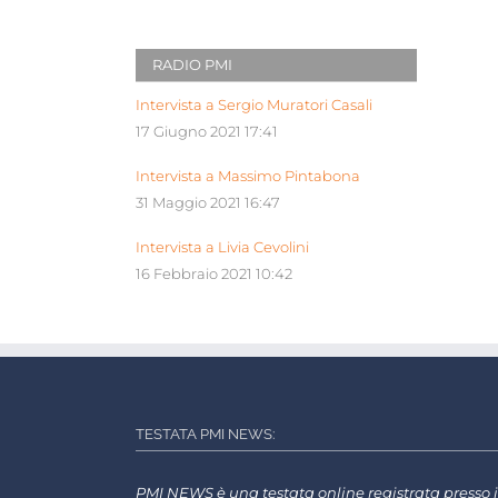
RADIO PMI
Intervista a Sergio Muratori Casali
17 Giugno 2021 17:41
Intervista a Massimo Pintabona
31 Maggio 2021 16:47
Intervista a Livia Cevolini
16 Febbraio 2021 10:42
TESTATA PMI NEWS:
PMI NEWS è una testata online registrata presso i