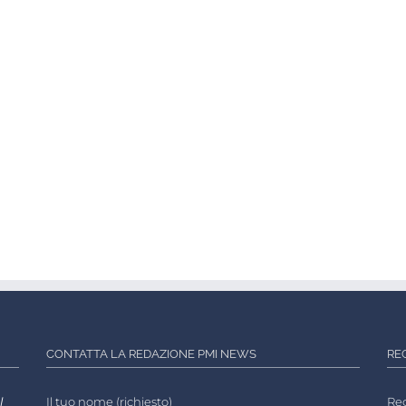
CONTATTA LA REDAZIONE PMI NEWS
RE
l
Il tuo nome (richiesto)
Reg