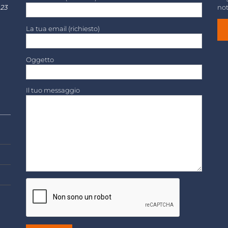
 23
not
La tua email (richiesto)
Oggetto
Il tuo messaggio