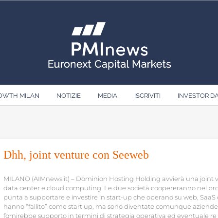
ROWTH MILAN
NOTIZIE
MEDIA
ISCRIVITI
INVESTOR D
Dhh, joint venture con Seeweb
MILANO (AIMnews.it) – Dominion Hosting Holding avvierà una joint ven
data center e cloud computing. Le due società coopereranno nel pr
punta a supportare e investire in start-up che operano su web, SaaS 
hanno “fallito” come start up, ma sono diventate comunque aziende p
fornirebbe supporto in termini di strategia operativa ed eventuale re i