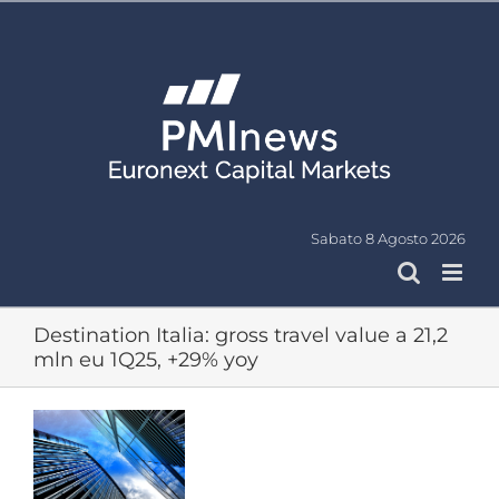
Salta
al
contenuto
Sabato 8 Agosto 2026
Destination Italia: gross travel value a 21,2
mln eu 1Q25, +29% yoy
Ingrandisci
immagine