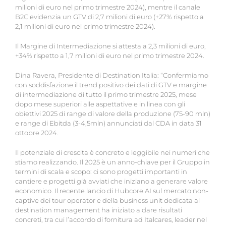
milioni di euro nel primo trimestre 2024), mentre il canale
B2C evidenzia un GTV di 2,7 milioni di euro (+27% rispetto a
2,1 milioni di euro nel primo trimestre 2024).
Il Margine di Intermediazione si attesta a 2,3 milioni di euro,
+34% rispetto a 1,7 milioni di euro nel primo trimestre 2024.
Dina Ravera, Presidente di Destination Italia: “Confermiamo
con soddisfazione il trend positivo dei dati di GTV e margine
di intermediazione di tutto il primo trimestre 2025, mese
dopo mese superiori alle aspettative e in linea con gli
obiettivi 2025 di range di valore della produzione (75-90 mln)
e range di Ebitda (3-4,5mln) annunciati dal CDA in data 31
ottobre 2024.
Il potenziale di crescita è concreto e leggibile nei numeri che
stiamo realizzando. Il 2025 è un anno-chiave per il Gruppo in
termini di scala e scopo: ci sono progetti importanti in
cantiere e progetti già avviati che iniziano a generare valore
economico. Il recente lancio di Hubcore.AI sul mercato non-
captive dei tour operator e della business unit dedicata al
destination management ha iniziato a dare risultati
concreti, tra cui l’accordo di fornitura ad Italcares, leader nel