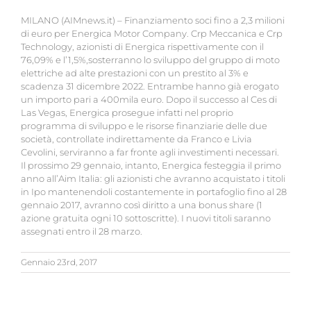
MILANO (AIMnews.it) – Finanziamento soci fino a 2,3 milioni
di euro per Energica Motor Company. Crp Meccanica e Crp
Technology, azionisti di Energica rispettivamente con il
76,09% e l’1,5%,sosterranno lo sviluppo del gruppo di moto
elettriche ad alte prestazioni con un prestito al 3% e
scadenza 31 dicembre 2022. Entrambe hanno già erogato
un importo pari a 400mila euro. Dopo il successo al Ces di
Las Vegas, Energica prosegue infatti nel proprio
programma di sviluppo e le risorse finanziarie delle due
società, controllate indirettamente da Franco e Livia
Cevolini, serviranno a far fronte agli investimenti necessari.
Il prossimo 29 gennaio, intanto, Energica festeggia il primo
anno all’Aim Italia: gli azionisti che avranno acquistato i titoli
in Ipo mantenendoli costantemente in portafoglio fino al 28
gennaio 2017, avranno così diritto a una bonus share (1
azione gratuita ogni 10 sottoscritte). I nuovi titoli saranno
assegnati entro il 28 marzo.
Gennaio 23rd, 2017