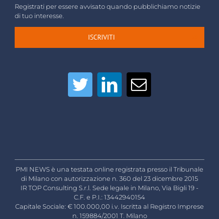
Registrati per essere avvisato quando pubblichiamo notizie
di tuo interesse.
ISCRIVITI
PMI NEWS è una testata online registrata presso il Tribunale
di Milano con autorizzazione n. 360 del 23 dicembre 2015
IR TOP Consulting S.r.l. Sede legale in Milano, Via Bigli 19 -
C.F. e P.I.: 13442940154
Capitale Sociale: € 100.000,00 i.v. Iscritta al Registro Imprese
n. 159884/2001 T. Milano