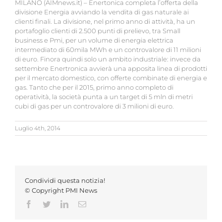
MILANO (AIMnews.it) – Enertonica completa l’offerta della
divisione Energia avviando la vendita di gas naturale ai
clienti finali. La divisione, nel primo anno di attività, ha un
portafoglio clienti di 2.500 punti di prelievo, tra Small
business e Pmi, per un volume di energia elettrica
intermediato di 60mila MWh e un controvalore di 11 milioni
di euro. Finora quindi solo un ambito industriale: invece da
settembre Enertronica avvierà una apposita linea di prodotti
per il mercato domestico, con offerte combinate di energia e
gas. Tanto che per il 2015, primo anno completo di
operatività, la società punta a un target di 5 mln di metri
cubi di gas per un controvalore di 3 milioni di euro.
Luglio 4th, 2014
Condividi questa notizia!
© Copyright PMI News
Facebook
Twitter
LinkedIn
Email