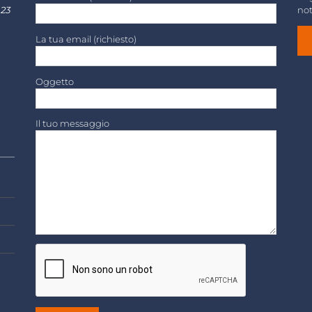
 23
not
La tua email (richiesto)
Oggetto
Il tuo messaggio