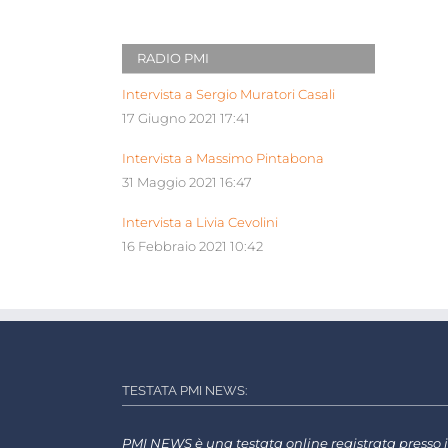
RADIO PMI
Intervista a Sergio Muratori Casali
17 Giugno 2021 17:41
Intervista a Massimo Pintabona
31 Maggio 2021 16:47
Intervista a Livia Cevolini
16 Febbraio 2021 10:42
TESTATA PMI NEWS:
PMI NEWS è una testata online registrata presso i