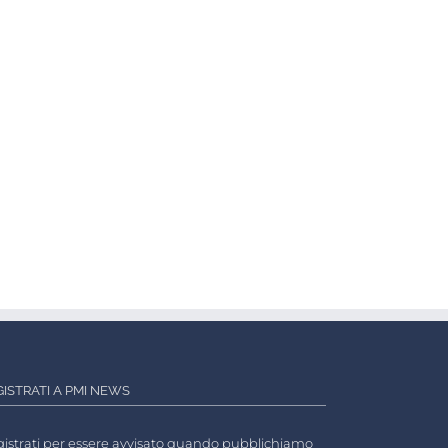
GISTRATI A PMI NEWS
istrati per essere avvisato quando pubblichiamo