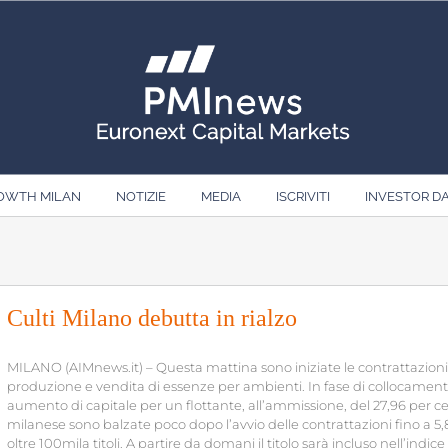
ROWTH MILAN
NOTIZIE
MEDIA
ISCRIVITI
INVESTOR D
Culti Milano debutta in rialzo
MILANO (AIMnews.it) – Questa mattina sono iniziate le contrattazioni d
produzione e vendita di essenze per ambienti. In fase di collocamento 
aumento di capitale per un flottante, all’ammissione, del 27,96 per cent
milanese sono balzate poco dopo l’avvio delle contrattazioni fino a 5,
oltre 100mila titoli. A partire da domani il titolo sarà incluso nell’in