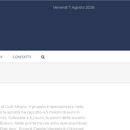
Venerdì 7 Agosto 2026
AY
CONTATTI
i Culti Milano. Il gruppo è specializzata nella
la società ha raccolto 4,5 milioni di euro in
o. Collocate a 5,2 euro, le azioni della società
85 euro. Nelle prime tre ore sono stati scambiati
dice Ftse Aim. Envent Capital Markets è il Nomad