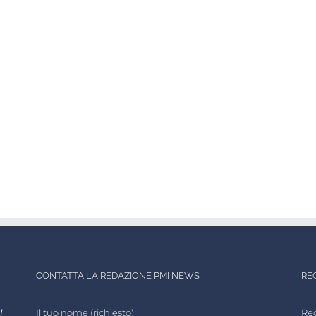
CONTATTA LA REDAZIONE PMI NEWS
RE
l
Il tuo nome (richiesto)
Reg