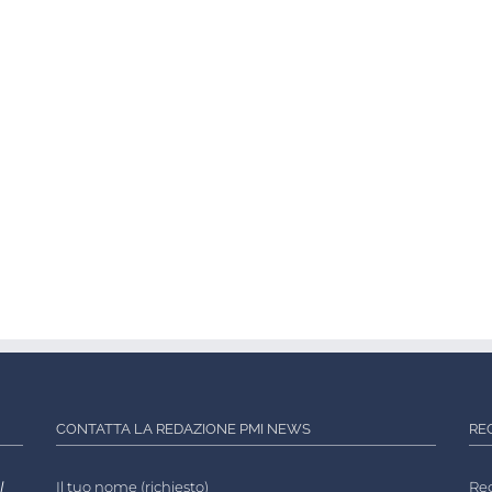
CONTATTA LA REDAZIONE PMI NEWS
RE
l
Il tuo nome (richiesto)
Reg