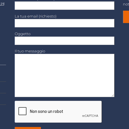
 23
not
La tua email (richiesto)
Oggetto
Il tuo messaggio