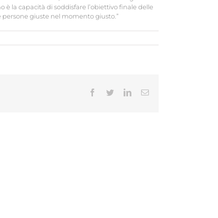
o è la capacità di soddisfare l’obiettivo finale delle
le persone giuste nel momento giusto.”
Facebook
Twitter
LinkedIn
Email