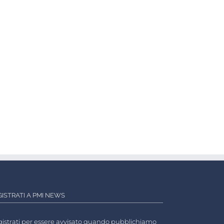
GISTRATI A PMI NEWS
istrati per essere avvisato quando pubblichiamo