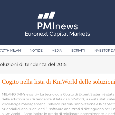
ROWTH MILAN
NOTIZIE
MEDIA
ISCRIVITI
INVESTOR D
soluzioni di tendenza del 2015
Cogito nella lista di KmWorld delle soluzion
MILANO (AIMnews.it) – La tecnologia Cogito di Expert System è stata in
delle soluzioni più di tendenza stilata da KmWorld, la rivista statun
knowledge management. L’elenco premia l’innovazione e la capacità 
aziendali di analisi dei dati. “I software analizzati si distinguono per 
a KmWorld – Sono inoltre in grado di migliorare notevolmente le perf