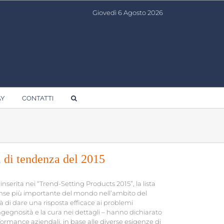
Giovedì 6 Agosto 2026
AY
CONTATTI
i di tendenza del 2015
serita nei “Trend-Setting Products 2015”, la lista
itense più importante del mondo nell’ambito del
di dare una risposta efficace ai problemi
l’ingegnosità e la cura nei dettagli – hanno dichiarato
ormance aziendali, in base alle diverse esigenze di