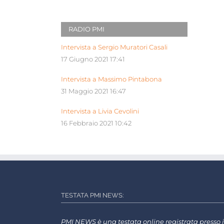
RADIO PMI
Intervista a Sergio Muratori Casali
17 Giugno 2021 17:41
Intervista a Massimo Pintabona
31 Maggio 2021 16:47
Intervista a Livia Cevolini
16 Febbraio 2021 10:42
TESTATA PMI NEWS:
PMI NEWS è una testata online registrata presso i