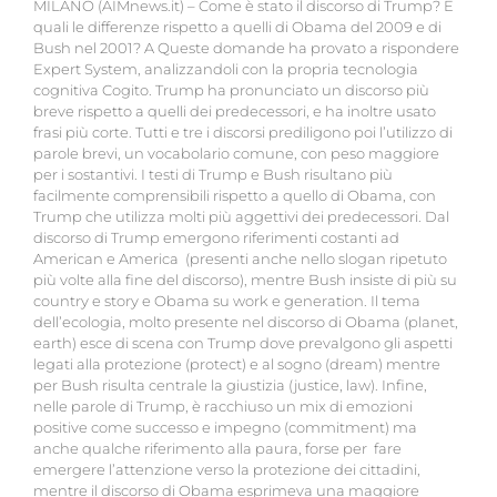
MILANO (AIMnews.it) – Come è stato il discorso di Trump? E
quali le differenze rispetto a quelli di Obama del 2009 e di
Bush nel 2001? A Queste domande ha provato a rispondere
Expert System, analizzandoli con la propria tecnologia
cognitiva Cogito. Trump ha pronunciato un discorso più
breve rispetto a quelli dei predecessori, e ha inoltre usato
frasi più corte. Tutti e tre i discorsi prediligono poi l’utilizzo di
parole brevi, un vocabolario comune, con peso maggiore
per i sostantivi. I testi di Trump e Bush risultano più
facilmente comprensibili rispetto a quello di Obama, con
Trump che utilizza molti più aggettivi dei predecessori. Dal
discorso di Trump emergono riferimenti costanti ad
American e America (presenti anche nello slogan ripetuto
più volte alla fine del discorso), mentre Bush insiste di più su
country e story e Obama su work e generation. Il tema
dell’ecologia, molto presente nel discorso di Obama (planet,
earth) esce di scena con Trump dove prevalgono gli aspetti
legati alla protezione (protect) e al sogno (dream) mentre
per Bush risulta centrale la giustizia (justice, law). Infine,
nelle parole di Trump, è racchiuso un mix di emozioni
positive come successo e impegno (commitment) ma
anche qualche riferimento alla paura, forse per fare
emergere l’attenzione verso la protezione dei cittadini,
mentre il discorso di Obama esprimeva una maggiore