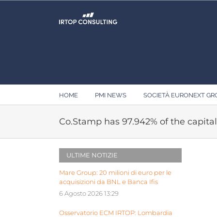
Salta
al
contenuto
HOME
PMI NEWS
SOCIETÀ EURONEXT G
Co.Stamp has 97.942% of the capital
ULTIME NOTIZIE
Mare Group: 20 milioni di euro per le
acquisizioni da BNL e Banca Ifis
6 Agosto 2026 13:29
Osservatorio ECM IRTOP: Lombardia