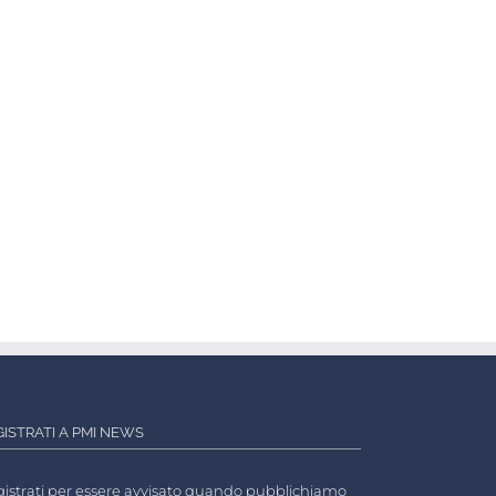
GISTRATI A PMI NEWS
istrati per essere avvisato quando pubblichiamo