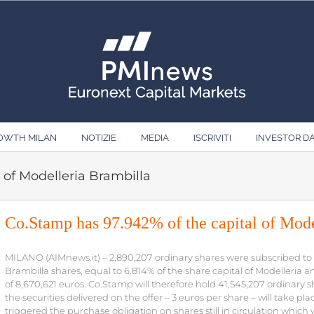
ROWTH MILAN
NOTIZIE
MEDIA
ISCRIVITI
INVESTOR D
 of Modelleria Brambilla
Co.Stamp has 97.942% of the capital of Mode
MILANO (AIMnews.it) – 2,890,207 ordinary shares were subscribed to 
Brambilla shares, equal to 6.814% of the share capital of Modelleria an
of 8,670,621 euros. Co.Stamp will therefore hold 41,545,207 ordinary s
the securities delivered on the offer – 3 euros per share – will take p
triggered the purchase obligation on shares still in circulation which w