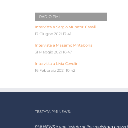
RADIO PMI
Intervista a Sergio Muratori Casali
17 Giugno 2021 17:41
Intervista a Massimo Pintabona
31 Maggio 2021 16:47
Intervista a Livia Cevolini
16 Febbraio 2021 10:42
TESTATA PMI NEWS:
PMI NEWS è una testata online registrata presso i