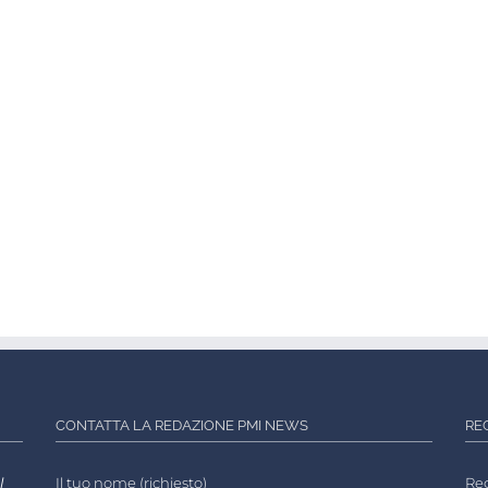
CONTATTA LA REDAZIONE PMI NEWS
RE
l
Il tuo nome (richiesto)
Reg