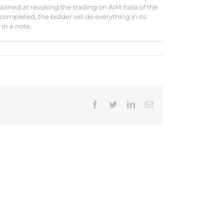
 aimed at revoking the trading on AIM Italia of the
ompleted, the bidder will do everything in its
in a note.
Facebook
Twitter
LinkedIn
Email