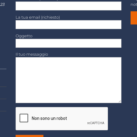
 23
not
La tua email (richiesto)
Oggetto
Il tuo messaggio