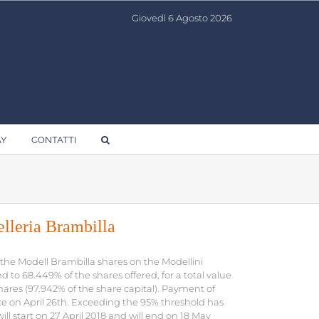
Giovedì 6 Agosto 2026
AY
CONTATTI
lleria Brambilla
the Modell Brambilla shares on the Modellini
d to 68.449% of the shares offered, for a total value
hares (97.942% of the share capital). Payment of
lace on April 26th. Exceeding the 95% threshold has
ill start on 27 April 2018 and will end on 18 May