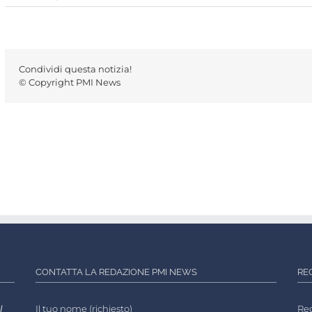
Condividi questa notizia!
© Copyright PMI News
CONTATTA LA REDAZIONE PMI NEWS
RE
l
Il tuo nome (richiesto)
Reg