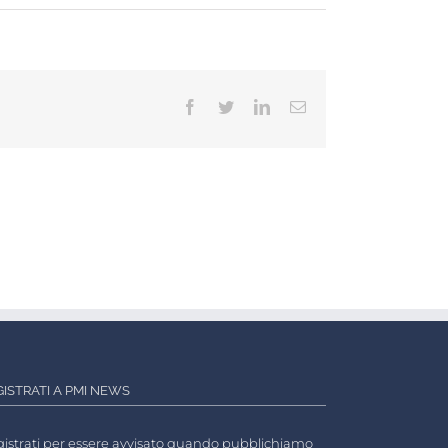
Facebook
Twitter
LinkedIn
Email
GISTRATI A PMI NEWS
istrati per essere avvisato quando pubblichiamo