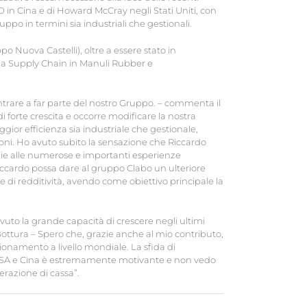
in Cina e di Howard McCray negli Stati Uniti, con
ppo in termini sia industriali che gestionali.
o Nuova Castelli), oltre a essere stato in
lla Supply Chain in Manuli Rubber e
trare a far parte del nostro Gruppo. – commenta il
i forte crescita e occorre modificare la nostra
gior efficienza sia industriale che gestionale,
ioni. Ho avuto subito la sensazione che Riccardo
zie alle numerose e importanti esperienze
iccardo possa dare al gruppo Clabo un ulteriore
he di redditività, avendo come obiettivo principale la
uto la grande capacità di crescere negli ultimi
 Bottura – Spero che, grazie anche al mio contributo,
zionamento a livello mondiale. La sfida di
ia, USA e Cina è estremamente motivante e non vedo
nerazione di cassa”.