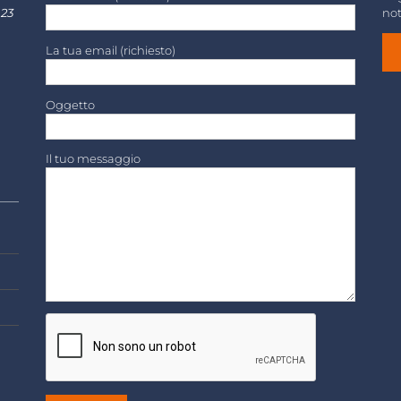
 23
not
La tua email (richiesto)
Oggetto
Il tuo messaggio