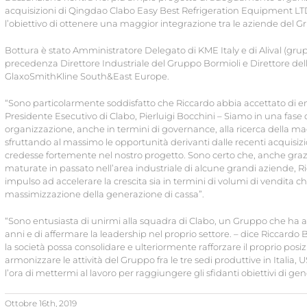
acquisizioni di Qingdao Clabo Easy Best Refrigeration Equipment LTD 
l’obiettivo di ottenere una maggior integrazione tra le aziende del Gru
Bottura è stato Amministratore Delegato di KME Italy e di Alival (grupp
precedenza Direttore Industriale del Gruppo Bormioli e Direttore de
GlaxoSmithKline South&East Europe.
“Sono particolarmente soddisfatto che Riccardo abbia accettato di en
Presidente Esecutivo di Clabo, Pierluigi Bocchini – Siamo in una fase d
organizzazione, anche in termini di governance, alla ricerca della mag
sfruttando al massimo le opportunità derivanti dalle recenti acquisiz
credesse fortemente nel nostro progetto. Sono certo che, anche gra
maturate in passato nell’area industriale di alcune grandi aziende, R
impulso ad accelerare la crescita sia in termini di volumi di vendita c
massimizzazione della generazione di cassa”.
“Sono entusiasta di unirmi alla squadra di Clabo, un Gruppo che ha av
anni e di affermare la leadership nel proprio settore. – dice Riccardo
la società possa consolidare e ulteriormente rafforzare il proprio posi
armonizzare le attività del Gruppo fra le tre sedi produttive in Ital
l’ora di mettermi al lavoro per raggiungere gli sfidanti obiettivi di ge
Ottobre 16th, 2019