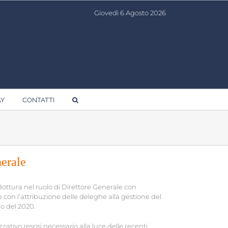
Giovedì 6 Agosto 2026
AY
CONTATTI
erale
ottura nel ruolo di Direttore Generale con
con l’attribuzione delle deleghe alla gestione del
o del 2020.
tivo resosi necessario alla luce delle recenti