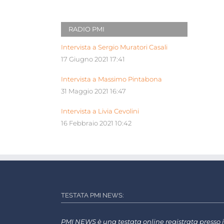
RADIO PMI
Intervista a Sergio Muratori Casali
17 Giugno 2021 17:41
Intervista a Massimo Pintabona
31 Maggio 2021 16:47
Intervista a Livia Cevolini
16 Febbraio 2021 10:42
TESTATA PMI NEWS:
PMI NEWS è una testata online registrata presso i