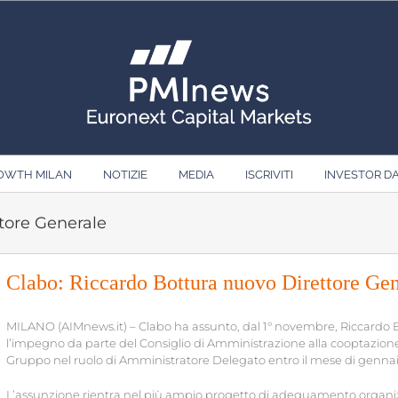
ROWTH MILAN
NOTIZIE
MEDIA
ISCRIVITI
INVESTOR D
tore Generale
Clabo: Riccardo Bottura nuovo Direttore Gen
MILANO (AIMnews.it) – Clabo ha assunto, dal 1° novembre, Riccardo B
l’impegno da parte del Consiglio di Amministrazione alla cooptazione 
Gruppo nel ruolo di Amministratore Delegato entro il mese di gennai
L’assunzione rientra nel più ampio progetto di adeguamento organizza