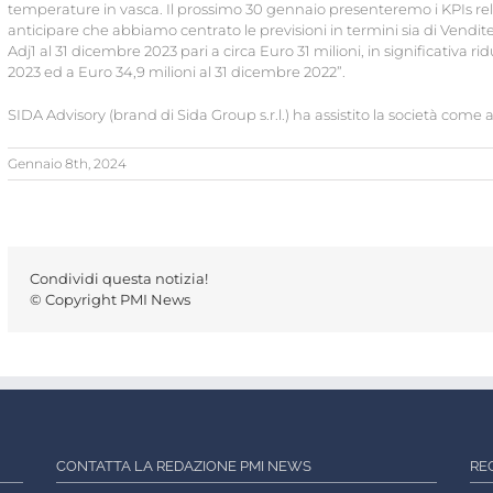
temperature in vasca. Il prossimo 30 gennaio presenteremo i KPIs rel
anticipare che abbiamo centrato le previsioni in termini sia di Vendi
Adj1 al 31 dicembre 2023 pari a circa Euro 31 milioni, in significativa r
2023 ed a Euro 34,9 milioni al 31 dicembre 2022”.
SIDA Advisory (brand di Sida Group s.r.l.) ha assistito la società come 
Gennaio 8th, 2024
Condividi questa notizia!
© Copyright PMI News
CONTATTA LA REDAZIONE PMI NEWS
RE