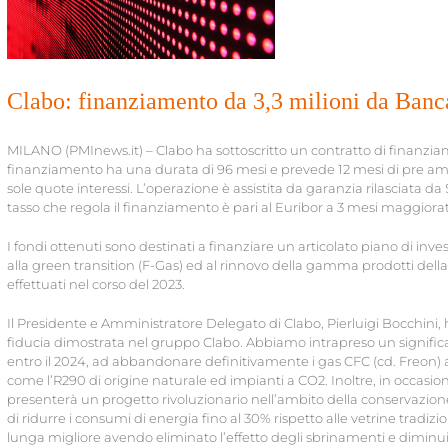
Clabo: finanziamento da 3,3 milioni da Banc
MILANO (PMInews.it) – Clabo ha sottoscritto un contratto di finanzia
finanziamento ha una durata di 96 mesi e prevede 12 mesi di pre a
sole quote interessi. L’operazione è assistita da garanzia rilasciata 
tasso che regola il finanziamento è pari al Euribor a 3 mesi maggiora
I fondi ottenuti sono destinati a finanziare un articolato piano di inves
alla green transition (F-Gas) ed al rinnovo della gamma prodotti dell
effettuati nel corso del 2023.
Il Presidente e Amministratore Delegato di Clabo, Pierluigi Bocchini,
fiducia dimostrata nel gruppo Clabo. Abbiamo intrapreso un signific
entro il 2024, ad abbandonare definitivamente i gas CFC (cd. Freon) 
come l’R290 di origine naturale ed impianti a CO2. Inoltre, in occasio
presenterà un progetto rivoluzionario nell’ambito della conservazione 
di ridurre i consumi di energia fino al 30% rispetto alle vetrine tradiz
lunga migliore avendo eliminato l’effetto degli sbrinamenti e diminuito 