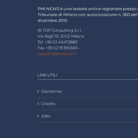
PMI NEWS è una testata online registrata presso i
Tribunale di Milano con autorizzazione n. 360 del
dicembre 2015
IR TOP Consulting S.r.l.
Via Bigli 19, 20121 Milano
Tel. +39 02 45473883
Fax +39 02 91390665 -
support@irtop.com
LINK UTILI
Disclaimer
Credits
Jobs