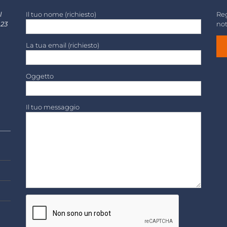
l
Il tuo nome (richiesto)
Reg
 23
not
La tua email (richiesto)
Oggetto
Il tuo messaggio