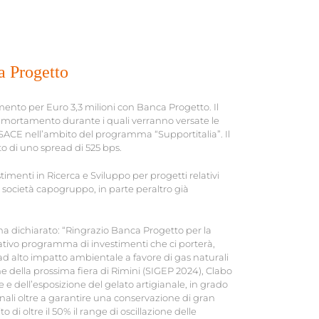
a Progetto
mento per Euro 3,3 milioni con Banca Progetto. Il
mmortamento durante i quali verranno versate le
da SACE nell’ambito del programma “Supportitalia”. Il
to di uno spread di 525 bps.
timenti in Ricerca e Sviluppo per progetti relativi
a società capogruppo, in parte peraltro già
 ha dichiarato: “Ringrazio Banca Progetto per la
ativo programma di investimenti che ci porterà,
ad alto impatto ambientale a favore di gas naturali
ne della prossima fiera di Rimini (SIGEP 2024), Clabo
e dell’esposizione del gelato artigianale, in grado
ionali oltre a garantire una conservazione di gran
di oltre il 50% il range di oscillazione delle