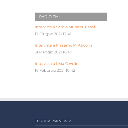
RADIO PMI
Intervista a Sergio Muratori Casali
17 Giugno 2021 17:41
Intervista a Massimo Pintabona
31 Maggio 2021 16:47
Intervista a Livia Cevolini
16 Febbraio 2021 10:42
TESTATA PMI NEWS: