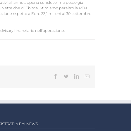
ativi all’anno appena concluso, ma posso già
te Nette che di Ebitda. Stimiamo peraltro la PFN
iduzione rispetto a Euro 33,1 milioni al 30 settembre
advisory finanziario nell’operazione.
Facebook
Twitter
LinkedIn
Email
GISTRATI A PMI NEWS