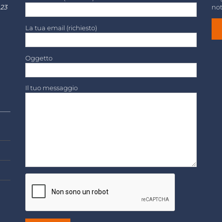
 23
not
La tua email (richiesto)
Oggetto
Il tuo messaggio