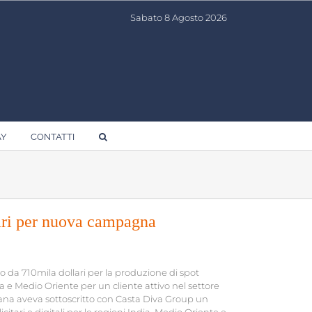
Sabato 8 Agosto 2026
AY
CONTATTI
ari per nuova campagna
 da 710mila dollari per la produzione di spot
dia e Medio Oriente per un cliente attivo nel settore
imana aveva sottoscritto con Casta Diva Group un