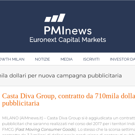
ROWTH MILAN
NOTIZIE
MEDIA
ISCRIVITI
INVESTOR D
ila dollari per nuova campagna pubblicitaria
Casta Diva Group, contratto da 710mila doll
pubblicitaria
MILANO (AIMnews.it) – Casta Diva Group si è aggiudicata un contratto
pubblicitari che saranno realizzati nel corso del 2017 per i territori In
FMCG (
Fast Moving Consumer Goods
). Lo stesso che la scorsa sett