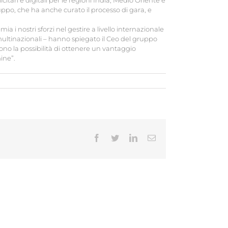
citari e digitali per le regioni India, Medio Oriente e
uppo, che ha anche curato il processo di gara, e
 i nostri sforzi nel gestire a livello internazionale
multinazionali – hanno spiegato il Ceo del gruppo
ono la possibilità di ottenere un vantaggio
ine”.
Facebook
Twitter
LinkedIn
Email