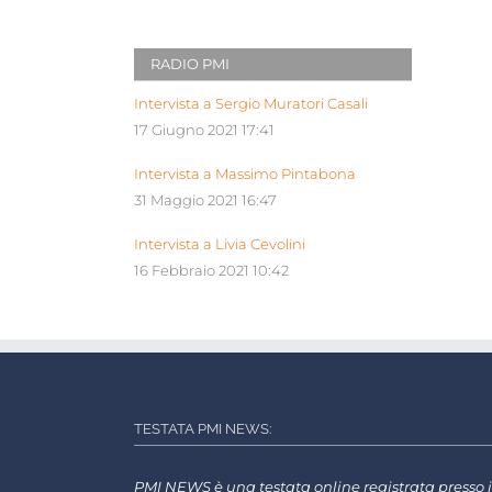
RADIO PMI
Intervista a Sergio Muratori Casali
17 Giugno 2021 17:41
Intervista a Massimo Pintabona
31 Maggio 2021 16:47
Intervista a Livia Cevolini
16 Febbraio 2021 10:42
TESTATA PMI NEWS:
PMI NEWS è una testata online registrata presso i