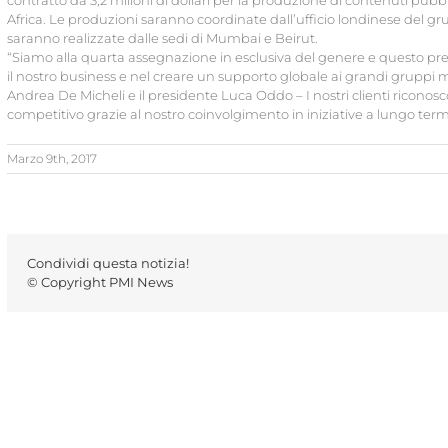
contratto da 3,2 milioni di dollari per la produzione di contenuti pubbli
Africa. Le produzioni saranno coordinate dall’ufficio londinese del gr
saranno realizzate dalle sedi di Mumbai e Beirut.
“Siamo alla quarta assegnazione in esclusiva del genere e questo premia
il nostro business e nel creare un supporto globale ai grandi gruppi 
Andrea De Micheli e il presidente Luca Oddo – I nostri clienti riconosc
competitivo grazie al nostro coinvolgimento in iniziative a lungo term
Marzo 9th, 2017
Condividi questa notizia!
© Copyright PMI News