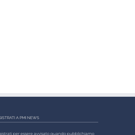
GISTRATI A PMI NEWS
istrati per essere avvisato quando pubblichiamo