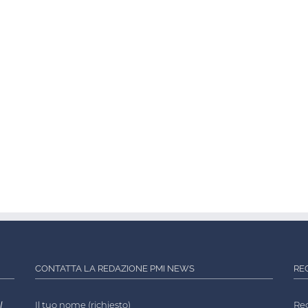
CONTATTA LA REDAZIONE PMI NEWS
RE
l
Il tuo nome (richiesto)
Reg