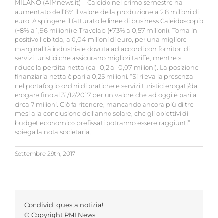
MILANO (AIMnews.it) – Caleido nel primo semestre ha
aumentato dell’8% il valore della produzione a 2,8 milioni di
euro. A spingere il fatturato le linee di business Caleidoscopio
(+8% a 1,96 milioni) e Travelab (+73% a 0,57 milioni). Torna in
positivo l’ebitda, a 0,04 milioni di euro, per una migliore
marginalità industriale dovuta ad accordi con fornitori di
servizi turistici che assicurano migliori tariffe, mentre si
riduce la perdita netta (da -0,2 a -0,07 milioni). La posizione
finanziaria netta è pari a 0,25 milioni. “Si rileva la presenza
nel portafoglio ordini di pratiche e servizi turistici erogati/da
erogare fino al 31/12/2017 per un valore che ad oggi è pari a
circa 7 milioni. Ciò fa ritenere, mancando ancora più di tre
mesi alla conclusione dell’anno solare, che gli obiettivi di
budget economico prefissati potranno essere raggiunti”
spiega la nota societaria.
Settembre 29th, 2017
Condividi questa notizia!
© Copyright PMI News