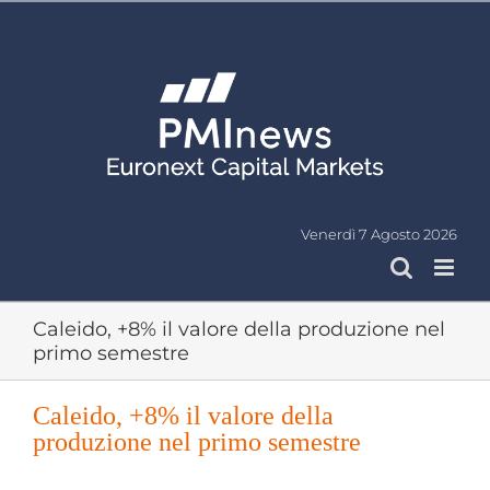
Salta
al
contenuto
Venerdì 7 Agosto 2026
Caleido, +8% il valore della produzione nel
primo semestre
Caleido, +8% il valore della
produzione nel primo semestre