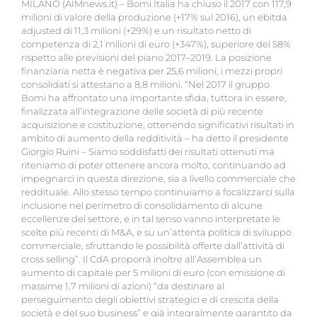
MILANO (AIMnews.it) – Bomi Italia ha chiuso il 2017 con 117,9
milioni di valore della produzione (+17% sul 2016), un ebitda
adjusted di 11,3 milioni (+29%) e un risultato netto di
competenza di 2,1 milioni di euro (+347%), superiore del 58%
rispetto alle previsioni del piano 2017–2019. La posizione
finanziaria netta è negativa per 25,6 milioni, i mezzi propri
consolidati si attestano a 8,8 milioni. “Nel 2017 il gruppo
Bomi ha affrontato una importante sfida, tuttora in essere,
finalizzata all’integrazione delle società di più recente
acquisizione e costituzione, ottenendo significativi risultati in
ambito di aumento della redditività – ha detto il presidente
Giorgio Ruini – Siamo soddisfatti dei risultati ottenuti ma
riteniamo di poter ottenere ancora molto, continuando ad
impegnarci in questa direzione, sia a livello commerciale che
reddituale. Allo stesso tempo continuiamo a focalizzarci sulla
inclusione nel perimetro di consolidamento di alcune
eccellenze del settore, e in tal senso vanno interpretate le
scelte più recenti di M&A, e su un’attenta politica di sviluppo
commerciale, sfruttando le possibilità offerte dall’attività di
cross selling”. Il CdA proporrà inoltre all’Assemblea un
aumento di capitale per 5 milioni di euro (con emissione di
massime 1,7 milioni di azioni) “da destinare al
perseguimento degli obiettivi strategici e di crescita della
società e del suo business” e già integralmente garantito da