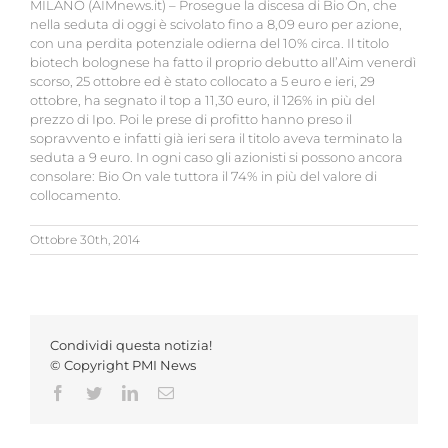
MILANO (AIMnews.it) – Prosegue la discesa di Bio On, che
nella seduta di oggi è scivolato fino a 8,09 euro per azione,
con una perdita potenziale odierna del 10% circa. Il titolo
biotech bolognese ha fatto il proprio debutto all’Aim venerdì
scorso, 25 ottobre ed è stato collocato a 5 euro e ieri, 29
ottobre, ha segnato il top a 11,30 euro, il 126% in più del
prezzo di Ipo. Poi le prese di profitto hanno preso il
sopravvento e infatti già ieri sera il titolo aveva terminato la
seduta a 9 euro. In ogni caso gli azionisti si possono ancora
consolare: Bio On vale tuttora il 74% in più del valore di
collocamento.
Ottobre 30th, 2014
Condividi questa notizia!
© Copyright PMI News
Facebook
Twitter
LinkedIn
Email