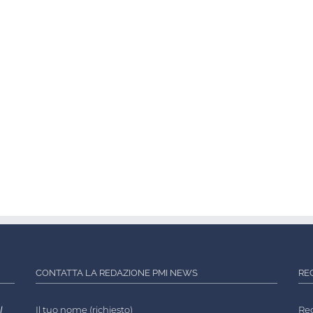
CONTATTA LA REDAZIONE PMI NEWS
RE
l
Il tuo nome (richiesto)
Reg