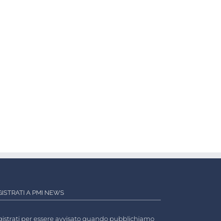
GISTRATI A PMI NEWS
istrati per essere avvisato quando pubblichiamo