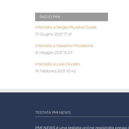
RADIO PMI
Intervista a Sergio Muratori Casali
17 Giugno 2021 17:41
Intervista a Massimo Pintabona
31 Maggio 2021 16:47
Intervista a Livia Cevolini
16 Febbraio 2021 10:42
TESTATA PMI NEWS:
PMI NEWS è una testata online registrata presso i