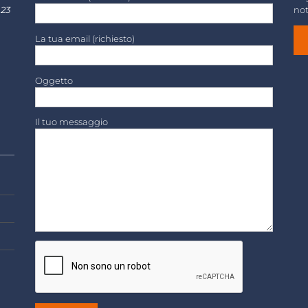
 23
not
La tua email (richiesto)
Oggetto
Il tuo messaggio