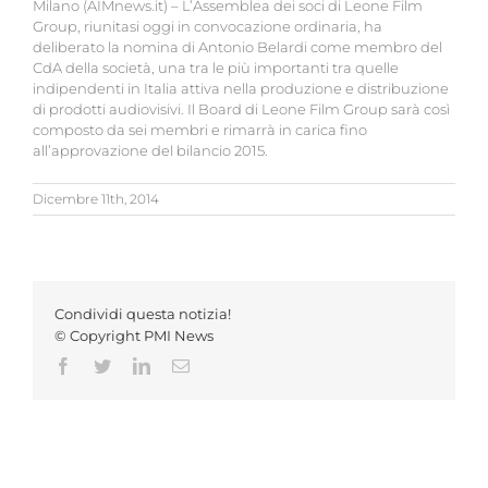
Milano (AIMnews.it) – L’Assemblea dei soci di Leone Film
Group, riunitasi oggi in convocazione ordinaria, ha
deliberato la nomina di Antonio Belardi come membro del
CdA della società, una tra le più importanti tra quelle
indipendenti in Italia attiva nella produzione e distribuzione
di prodotti audiovisivi. Il Board di Leone Film Group sarà così
composto da sei membri e rimarrà in carica fino
all’approvazione del bilancio 2015.
Dicembre 11th, 2014
Condividi questa notizia!
© Copyright PMI News
Facebook
Twitter
LinkedIn
Email