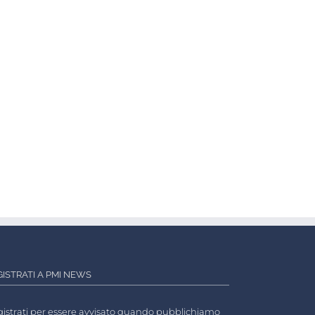
GISTRATI A PMI NEWS
istrati per essere avvisato quando pubblichiamo