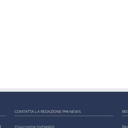
CONTATTA LA REDAZIONE PMI NEWS
RE
l
Il tuo nome (richiesto)
Reg