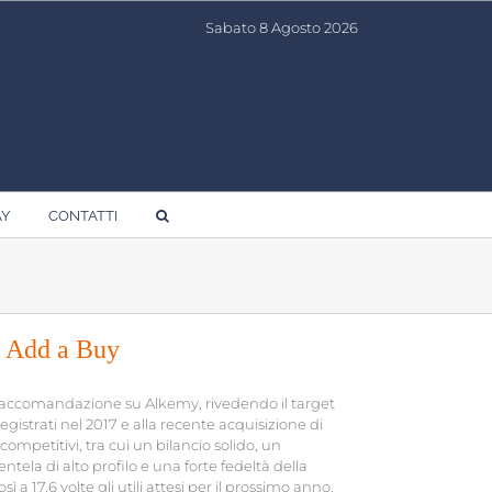
Sabato 8 Agosto 2026
AY
CONTATTI
a Add a Buy
raccomandazione su Alkemy, rivedendo il target
registrati nel 2017 e alla recente acquisizione di
ompetitivi, tra cui un bilancio solido, un
ela di alto profilo e una forte fedeltà della
così a 17,6 volte gli utili attesi per il prossimo anno,