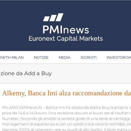
ROWTH MILAN
NOTIZIE
MEDIA
ISCRIVITI
INVESTOR D
zione da Add a Buy
Alkemy, Banca Imi alza raccomandazione d
MILANO (AIMnews.it) – Banca Imi ha alzato da Add a Buy la propria 
price da 14,6 a 14,9 euro. Una revisione dovuto al buon set di risultati 
Nunatec. Secondo gli analisti la società gode di una serie di vantaggi c
management di esperienza e con un solido track record nell’M&A, client
clientela (100% di retention rate su quelli di alto livello). Il titolo tratta 