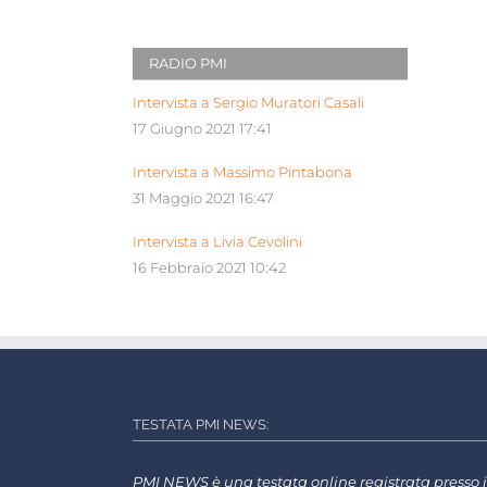
RADIO PMI
Intervista a Sergio Muratori Casali
17 Giugno 2021 17:41
Intervista a Massimo Pintabona
31 Maggio 2021 16:47
Intervista a Livia Cevolini
16 Febbraio 2021 10:42
TESTATA PMI NEWS:
PMI NEWS è una testata online registrata presso i