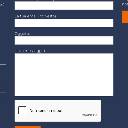
 23
not
La tua email (richiesto)
Oggetto
Il tuo messaggio