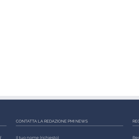
CONTATTA LA REDAZIONE PMI NEWS
RE
l
Il tuo nome (richiesto)
Reg