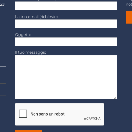
 23
not
La tua email (richiesto)
Oggetto
Il tuo messaggio