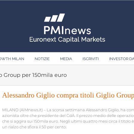
ROWTH MILAN
NOTIZIE
MEDIA
ISCRIVITI
INVESTOR D
io Group per 150mila euro
Alessandro Giglio compra titoli Giglio Grou
MILANO (AIMnews.it) – La scorsa settimana Alessandro Giglio, ha compr
azionista oltre che presidente del CdA. Il prezzo medio delle operazio
che si aggira sui 150mila euro. Negli ultimi quattro mesi circa il titolo 
un rialzo che sfiora il 50 per cento.