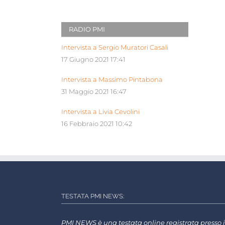
RADIO PMI
Intervista a Sergio Muratori Casali
17 Giugno 2021 17:41
Intervista a Massimo Pintabona
31 Maggio 2021 16:47
Intervista a Livia Cevolini
16 Febbraio 2021 10:42
TESTATA PMI NEWS:
PMI NEWS è una testata online registrata presso i