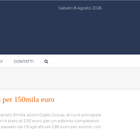
Sabato 8 Agosto 2026
AY
CONTATTI
p per 150mila euro
ato 51mila azioni Giglio Group, di cui è principale
ni è stato di 2,92 euro, per un esborso complessivo
è passato da 1,9 agli attuali 2,85 euro per azione, con