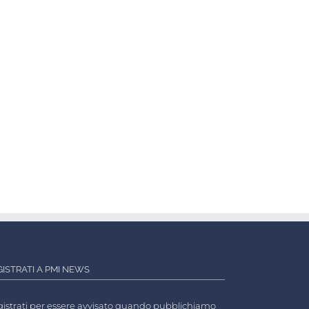
GISTRATI A PMI NEWS
istrati per essere avvisato quando pubblichiamo