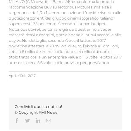
MILANO (AIMnews.it) – Banca Akros conferma la propria
raccomandazione Buy su Notorious Pictures, ma alza il
target price da 1,3 a 1,4 euro per azione. L’upside rispetto alle
quotazioni correnti del gruppo cinematografico italiano
supera così il 35 per cento. Secondo il nuovo budget,
Notorious dovrebbe tornare già da quest’anno a veder
crescere ricavi e margini, grazie anche ai nuovi accordi e alle
pay tv. Nel dettaglio, secondo Akros, il fatturato 2017
dovrebbe attestarsi a 28 milioni di euro, l’ebitda a 12 milioni,
l’ebit a 6 milioni e infine l’utile netto a 4 milioni di euro. Il
titolo tratta così a un enterprise value di 1,3 volte l’ebitda 2017
atteso e a circa 5,6 volte l’utile previsto per quest’anno.
Aprile 19th, 2017
Condividi questa notizia!
© Copyright PMI News
Facebook
Twitter
LinkedIn
Email