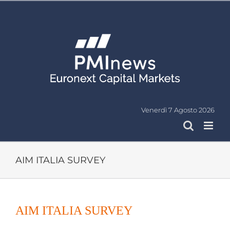
Salta
al
contenuto
Venerdì 7 Agosto 2026
AIM ITALIA SURVEY
Ingrandisci
immagine
AIM ITALIA SURVEY