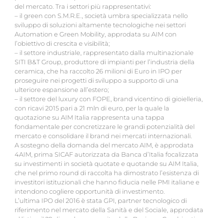
del mercato. Tra i settori più rappresentativi:
– il green con S.M.R.E., società umbra specializzata nello
sviluppo di soluzioni altamente tecnologiche nei settori
Automation e Green Mobility, approdata su AIM con
l’obiettivo di crescita e visibilità;
– il settore industriale, rappresentato dalla multinazionale
SITI B&T Group, produttore di impianti per l’industria della
ceramica, che ha raccolto 26 milioni di Euro in IPO per
proseguire nei progetti di sviluppo a supporto di una
ulteriore espansione all’estero;
– il settore del luxury con FOPE, brand vicentino di gioielleria,
con ricavi 2015 pari a 21 mln di euro, per la quale la
quotazione su AIM Italia rappresenta una tappa
fondamentale per concretizzare le grandi potenzialità del
mercato e consolidare il brand nei mercati internazionali.
A sostegno della domanda del mercato AIM, è approdata
4AIM, prima SICAF autorizzata da Banca d’Italia focalizzata
su investimenti in società quotate e quotande su AIM Italia,
che nel primo round di raccolta ha dimostrato l’esistenza di
investitori istituzionali che hanno fiducia nelle PMI italiane e
intendono cogliere opportunità di investimento.
L’ultima IPO del 2016 è stata GPI, partner tecnologico di
riferimento nel mercato della Sanità e del Sociale, approdata