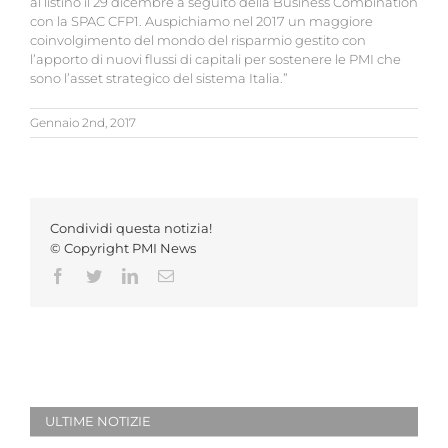
al listino il 29 dicembre a seguito della Business Combination
con la SPAC CFP1. Auspichiamo nel 2017 un maggiore
coinvolgimento del mondo del risparmio gestito con
l’apporto di nuovi flussi di capitali per sostenere le PMI che
sono l’asset strategico del sistema Italia.”
Gennaio 2nd, 2017
Condividi questa notizia!
© Copyright PMI News
Facebook
Twitter
LinkedIn
Email
ULTIME NOTIZIE