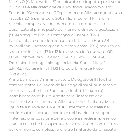
MILANO (AIMnews.it) – E’ auspicabile un impatto positivo nel
2017 grazie alla creazione di nuovi fondi “PIR compliant”.
Secondo l’Osservatorio IR Top il mercato AIM ha segnato una
raccolta 2016 pari a Euro 208 milioni; Euro 1,1 Miliardi la
raccolta complessiva del mercato. La Lombardia si è
classificata al primo posto per numero di nuove quotazioni
(50%) a seguire Emilia-Romagna e Umbria (17%).
La capitalizzazione del mercato è stata pari a Euro 2,8
miliardi con il settore green al primo posto (28%), seguito dal
settore industriale (17%). 12 le nuove società quotate: GPI,
FOPE, Innova Italy 1, 4AIM SICAF, VETRYA, SCM SIM,
Dominion Hosting Holding, Industrial Stars of Italy 2,
S.M.R.E., Abitare In, SITI B&T Group, Energica Motor
Company.
Anna Lambiase, Amministratore Delegato di IR Top ha
commentato: “Le novità della Legge di stabilità in tema di
incentivi fiscali e PIR (Piani individuali di Risparmio)
potrebbero contribuire a sostenere l’interesse degli
investitori verso il mercato AIM Italia con effetti positivi su
liquidità e nuove IPO. Nel 2016 il mercato AIM Italia ha
confermato il suo ruolo centrale nel favorire lo sviluppo e
l’internazionalizzazione delle piccole e medie imprese, con
una raccolta che ha superato nel 2016 i 200 milioni di Euro
per un monte complessivo di oltre 1 miliardo dalla nascita