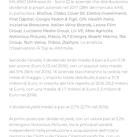
MILANO (AIMnews.it) – Sono 22 le aziende che distribuiscono
dividendi ai propri azionisti nel 2017 (28% del mercato AIM),
in particolare:
BioDue, Clabo, Cover 50, Elettra Investimenti,
First Capital, Giorgio Fedon & Figli, GPI, Health Italia,
Iniziative Bresciane, Italian Wine Brands, Leone Film
Group, Lucisano Media Group, LU-VE, Masi Agricola,
Notorious Pictures, Piteco, PLT Energia, Rosetti Marino, Tbs
Group, Tech-Value, Triboo, Zephyro
. Lo analizza
l’Osservatorio IR Top su AIM Italia.
Secondo l’analisi, il dividendo lordo medio è pari a Euro 0,18
per azione (Euro 0,13 nel 2016), con un payout ratio medio
del 51% (56% nel 2016). 16 aziende staccheranno la cedola nel
mese di maggio. L’importo totale distribuito è pari a 37,9
milioni di Euro, in crescita del 14% rispetto al 2016 (33,2 milioni
di Euro), con una media di 1,7 milioni di Euro (1,3 milioni di
Euro nel 2016).
Il dividend yield medio è pari al 2,7% (2,7% nel 2016).
Al primo posto per dividend yield, con un valore pari al 5,2%,
emergono Notorious Pictures, tra le principali società
indipendenti nella produzione e acquisizione dell’intera
gamma dei Diritti sulle Opere Cinematografiche, con un