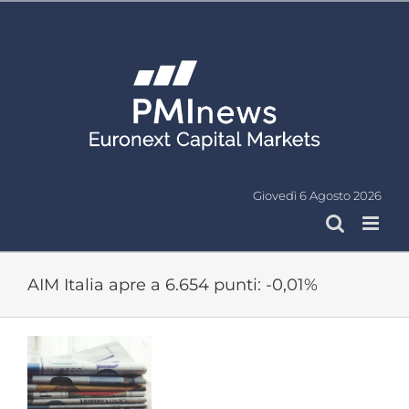
Salta
al
contenuto
Giovedì 6 Agosto 2026
AIM Italia apre a 6.654 punti: -0,01%
Ingrandisci
immagine