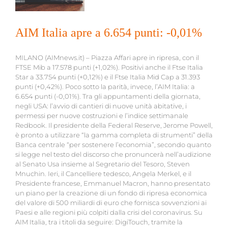
AIM Italia apre a 6.654 punti: -0,01%
MILANO (AIMnews.it) – Piazza Affari apre in ripresa, con il
FTSE Mib a 17.578 punti (+1,02%). Positivi anche il Ftse Italia
Star a 33.754 punti (+0,12%) e il Ftse Italia Mid Cap a 31.393
punti (+0,42%). Poco sotto la parità, invece, l’AIM Italia: a
6.654 punti (-0,01%). Tra gli appuntamenti della giornata,
negli USA: l’avvio di cantieri di nuove unità abitative, i
permessi per nuove costruzioni e l’indice settimanale
Redbook. Il presidente della Federal Reserve, Jerome Powell,
è pronto a utilizzare “la gamma completa di strumenti” della
Banca centrale “per sostenere l’economia”, secondo quanto
si legge nel testo del discorso che pronuncerà nell’audizione
al Senato Usa insieme al Segretario del Tesoro, Steven
Mnuchin. Ieri, il Cancelliere tedesco, Angela Merkel, e il
Presidente francese, Emmanuel Macron, hanno presentato
un piano per la creazione di un fondo di ripresa economica
del valore di 500 miliardi di euro che fornisca sovvenzioni ai
Paesi e alle regioni più colpiti dalla crisi del coronavirus. Su
AIM Italia, tra i titoli da seguire: DigiTouch, tramite la