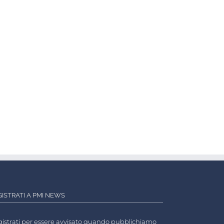
GISTRATI A PMI NEWS
istrati per essere avvisato quando pubblichiamo