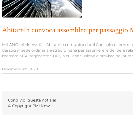
AbitareIn convoca assemblea per passaggio
MILANO (AIMnews.it) – AbitareIn comunica che il Consiglio di Ammini
dei soci in sede ordinaria e straordinaria per assumere le delibere rela
mercato MTA, segmento STAR, la cui conclusione è prevista nel primo 
Novembre 9th, 2020
Condividi questa notizia!
© Copyright PMI News