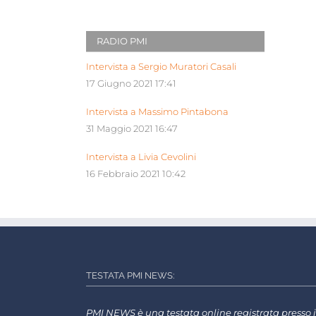
RADIO PMI
Intervista a Sergio Muratori Casali
17 Giugno 2021 17:41
Intervista a Massimo Pintabona
31 Maggio 2021 16:47
Intervista a Livia Cevolini
16 Febbraio 2021 10:42
TESTATA PMI NEWS:
PMI NEWS è una testata online registrata presso i