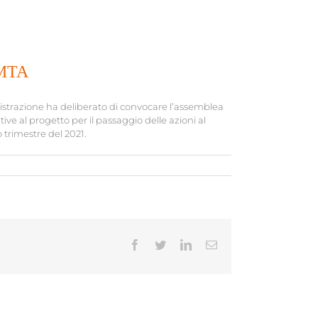
 MTA
strazione ha deliberato di convocare l’assemblea
tive al progetto per il passaggio delle azioni al
trimestre del 2021.
Facebook
Twitter
LinkedIn
Email