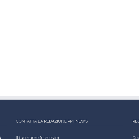
CONTATTA LA REDAZIONE PMI NEWS
RE
l
Il tuo nome (richiesto)
Reg