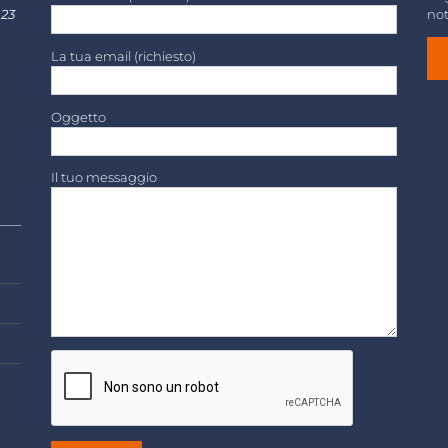
 23
not
La tua email (richiesto)
Oggetto
Il tuo messaggio