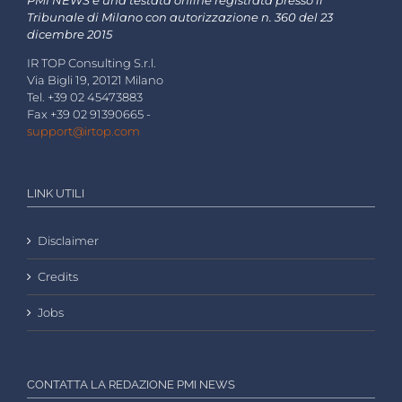
PMI NEWS è una testata online registrata presso il
Tribunale di Milano con autorizzazione n. 360 del 23
dicembre 2015
IR TOP Consulting S.r.l.
Via Bigli 19, 20121 Milano
Tel. +39 02 45473883
Fax +39 02 91390665 -
support@irtop.com
LINK UTILI
Disclaimer
Credits
Jobs
CONTATTA LA REDAZIONE PMI NEWS