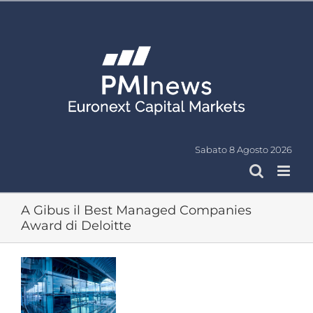
Salta
al
contenuto
Sabato 8 Agosto 2026
A Gibus il Best Managed Companies
Award di Deloitte
Ingrandisci
immagine