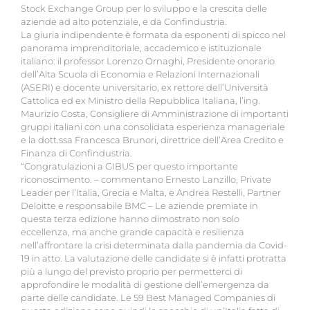
Stock Exchange Group per lo sviluppo e la crescita delle
aziende ad alto potenziale, e da Confindustria.
La giuria indipendente è formata da esponenti di spicco nel
panorama imprenditoriale, accademico e istituzionale
italiano: il professor Lorenzo Ornaghi, Presidente onorario
dell’Alta Scuola di Economia e Relazioni Internazionali
(ASERI) e docente universitario, ex rettore dell’Università
Cattolica ed ex Ministro della Repubblica Italiana, l’ing.
Maurizio Costa, Consigliere di Amministrazione di importanti
gruppi italiani con una consolidata esperienza manageriale
e la dott.ssa Francesca Brunori, direttrice dell’Area Credito e
Finanza di Confindustria.
“Congratulazioni a GIBUS per questo importante
riconoscimento. – commentano Ernesto Lanzillo, Private
Leader per l’Italia, Grecia e Malta, e Andrea Restelli, Partner
Deloitte e responsabile BMC – Le aziende premiate in
questa terza edizione hanno dimostrato non solo
eccellenza, ma anche grande capacità e resilienza
nell’affrontare la crisi determinata dalla pandemia da Covid-
19 in atto. La valutazione delle candidate si è infatti protratta
più a lungo del previsto proprio per permetterci di
approfondire le modalità di gestione dell’emergenza da
parte delle candidate. Le 59 Best Managed Companies di