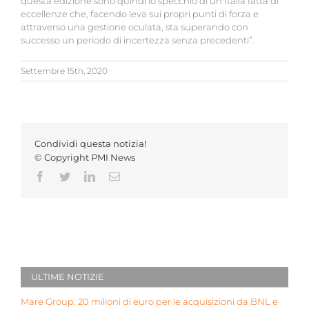
questa edizione sono quindi lo specchio di un’Italia fatta di
eccellenze che, facendo leva sui propri punti di forza e
attraverso una gestione oculata, sta superando con
successo un periodo di incertezza senza precedenti”.
Settembre 15th, 2020
Condividi questa notizia!
© Copyright PMI News
Facebook
Twitter
LinkedIn
Email
ULTIME NOTIZIE
Mare Group: 20 milioni di euro per le acquisizioni da BNL e