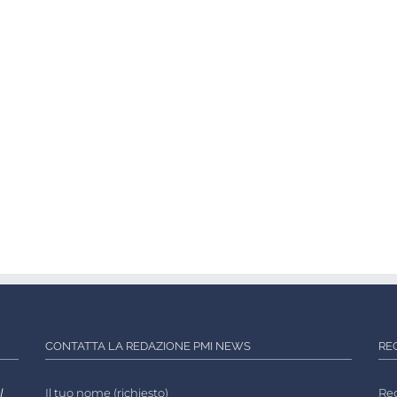
CONTATTA LA REDAZIONE PMI NEWS
RE
l
Il tuo nome (richiesto)
Reg