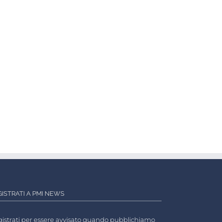
GISTRATI A PMI NEWS
istrati per essere avvisato quando pubblichiamo