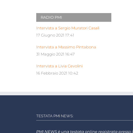
RADIO PMI
Intervista a Sergio Muratori Casali
17 Giugno 2021 17:41
Intervista a Massimo Pintabona
31 Maggio 2021 16:47
Intervista a Livia Cevolini
16 Febbraio 2021 10:42
TESTATA PMI NEWS:
PMI NEWS è una testata online registrata presso i