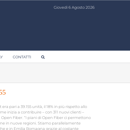
Giovedì 6 Agosto 2026
AY
CONTATTI
155
ra pari a 39.155 unità, il 18% in più rispetto allo
 inizia a contribuire – con 311 nuovi clienti –
on Open Fiber. “I piani di Open Fiber ci permettono
sione in nuove regioni. Stiamo parallelamente
che e in Emilia Romagna grazie al costante