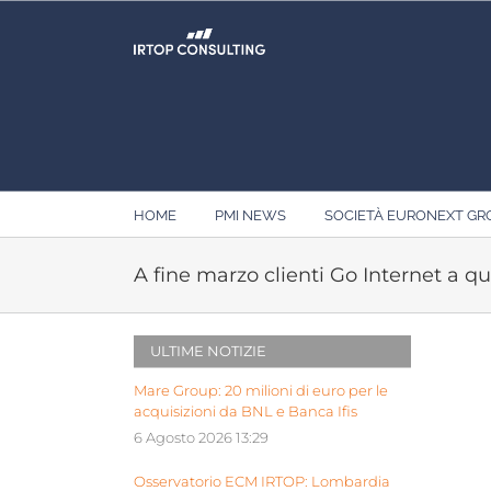
Salta
al
contenuto
HOME
PMI NEWS
SOCIETÀ EURONEXT G
A fine marzo clienti Go Internet a qu
ULTIME NOTIZIE
Mare Group: 20 milioni di euro per le
acquisizioni da BNL e Banca Ifis
6 Agosto 2026 13:29
Osservatorio ECM IRTOP: Lombardia