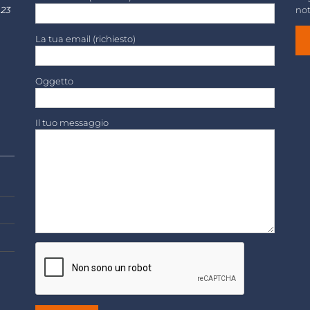
 23
not
La tua email (richiesto)
Oggetto
Il tuo messaggio