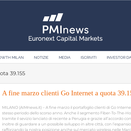
ROWTH MILAN
NOTIZIE
MEDIA
ISCRIVITI
INVESTOR D
ota 39.155
A fine marzo clienti Go Internet a quota 39.
MILANO (AIMnews.it) – A fine marzo il portafoglio clienti di Go Internet e
stesso periodo dello scorso anno. Anche il segmento Fiber-To-The-Home
tramite il sevizio lanciato di recente a Perugia e grazie all’accordo c
inoltre di guardare a un possibile sviluppo in altre città, con l’espan
rafforzando la nostra posizione anche sul mercato wireless nelle Mar