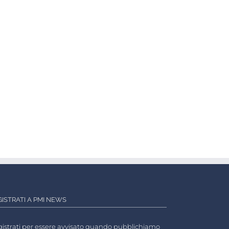
GISTRATI A PMI NEWS
istrati per essere avvisato quando pubblichiamo