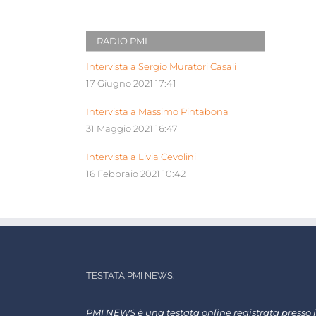
RADIO PMI
Intervista a Sergio Muratori Casali
17 Giugno 2021 17:41
Intervista a Massimo Pintabona
31 Maggio 2021 16:47
Intervista a Livia Cevolini
16 Febbraio 2021 10:42
TESTATA PMI NEWS:
PMI NEWS è una testata online registrata presso i