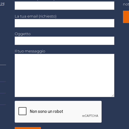
 23
not
La tua email (richiesto)
Oggetto
Il tuo messaggio