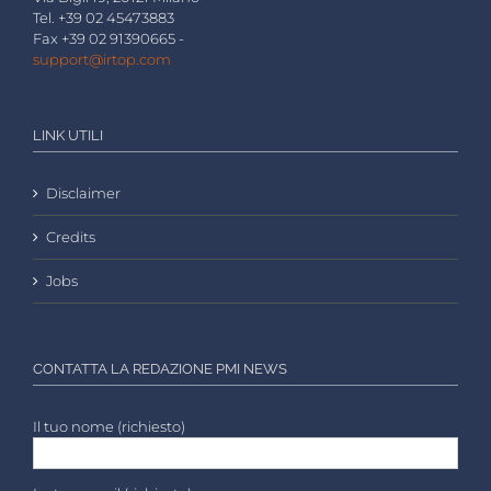
Tel. +39 02 45473883
Fax +39 02 91390665 -
support@irtop.com
LINK UTILI
Disclaimer
Credits
Jobs
CONTATTA LA REDAZIONE PMI NEWS
Il tuo nome (richiesto)