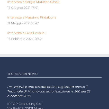
Intervista a Sergio Muratori Casali
17 Giugno 2021 17:41
Intervista a Massimo Pintabona
31 Maggio 2021 16:47
Intervista a Livia Cevolini
16 Febbraio 2021 10:42
TESTATA PMI NEWS:
PMI NEWS è una testata online registrata presso il
Tribunale di Milano con autorizzazione n. 360 del 23
dicembre 2015
IR TOP Consulting S.r.l.
Via Bigli 19, 20121 Milano