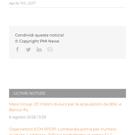
Aprile 7th, 2017
Condividi questa notizia!
© Copyright PMI News
Facebook
Twitter
LinkedIn
Email
ULTIME NOTIZIE
Mare Group: 20 milioni di euro per le acquisizioni da BNL e
Banca Ifis
6 Agosto 2026 13:29
Osservatorio ECM IRTOP: Lombardia prima per numero
quotate. Lambiase: “Milano piattaforma europea Siu”